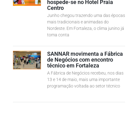
hospede-se no Hotel Praia
Centro
Junho chegou trazendo uma das épocas
mais tradicionais e animadas do
Nordeste. Em Fortaleza, o clima junino já
toma conta
SANNAR movimenta a Fábrica
de Negócios com encontro
técnico em Fortaleza
A Fábrica de Negócios recebeu, nos dias
13 e 14 de maio, mais uma importante
programação voltada ao setor técnico