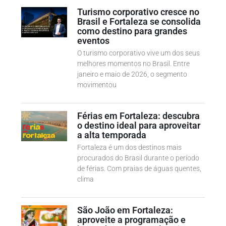
Turismo corporativo cresce no
Brasil e Fortaleza se consolida
como destino para grandes
eventos
O turismo corporativo vive um dos seus
melhores momentos no Brasil. Entre
janeiro e maio de 2026, o segmento
movimentou
Férias em Fortaleza: descubra
o destino ideal para aproveitar
a alta temporada
Fortaleza é um dos destinos mais
procurados do Brasil durante o período
de férias. Com praias de águas quentes,
clima
São João em Fortaleza:
aproveite a programação e