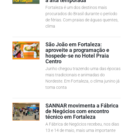
a alta temporada
Fortaleza é um dos destinos mais
procurados do Brasil durante o período
de férias. Com praias de águas quentes,
clima
São João em Fortaleza:
aproveite a programação e
hospede-se no Hotel Praia
Centro
Junho chegou trazendo uma das épocas
mais tradicionais e animadas do
Nordeste. Em Fortaleza, o clima junino já
toma conta
SANNAR movimenta a Fábrica
de Negócios com encontro
técnico em Fortaleza
A Fábrica de Negócios recebeu, nos dias
13 e 14 de maio, mais uma importante