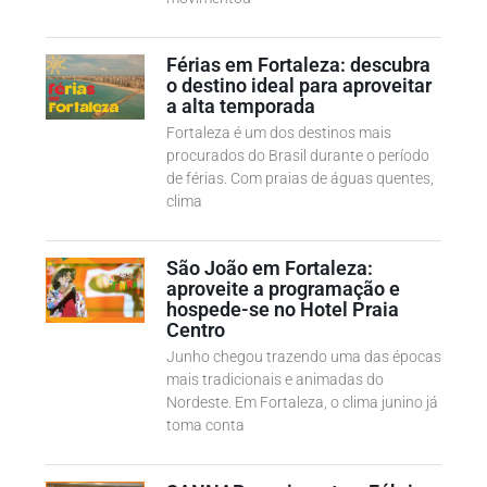
Férias em Fortaleza: descubra
o destino ideal para aproveitar
a alta temporada
Fortaleza é um dos destinos mais
procurados do Brasil durante o período
de férias. Com praias de águas quentes,
clima
São João em Fortaleza:
aproveite a programação e
hospede-se no Hotel Praia
Centro
Junho chegou trazendo uma das épocas
mais tradicionais e animadas do
Nordeste. Em Fortaleza, o clima junino já
toma conta