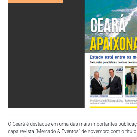
O Ceará é destaque em uma das mais importantes publicaçõ
capa revista “Mercado & Eventos” de novembro com o título