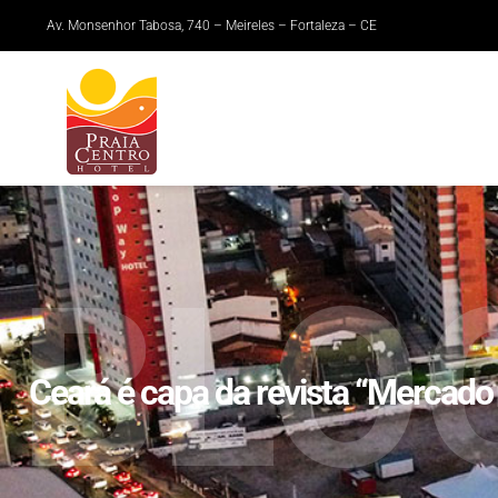
Av. Monsenhor Tabosa, 740 – Meireles – Fortaleza – CE
BLO
Ceará é capa da revista “Mercad