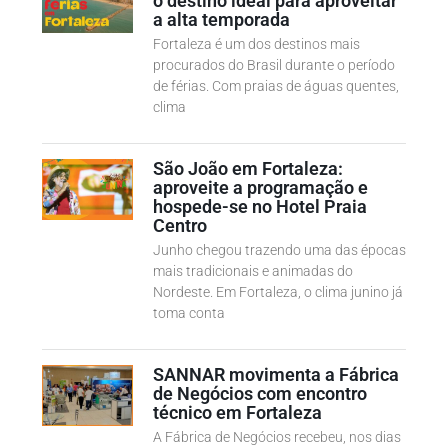
o destino ideal para aproveitar
a alta temporada
Fortaleza é um dos destinos mais
procurados do Brasil durante o período
de férias. Com praias de águas quentes,
clima
São João em Fortaleza:
aproveite a programação e
hospede-se no Hotel Praia
Centro
Junho chegou trazendo uma das épocas
mais tradicionais e animadas do
Nordeste. Em Fortaleza, o clima junino já
toma conta
SANNAR movimenta a Fábrica
de Negócios com encontro
técnico em Fortaleza
A Fábrica de Negócios recebeu, nos dias