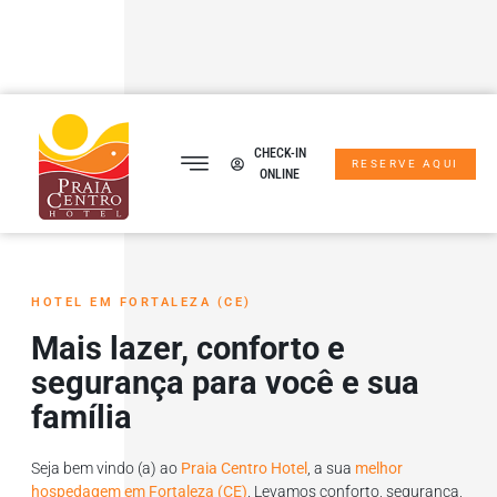
Av. Monsenhor Tabosa, 740 – Meireles – Fortaleza – CE
+55 85 3083-1122
CHECK-IN
RESERVE AQUI
ONLINE
FÁBRICA DE NEGÓCIOS
HOTEL EM FORTALEZA (CE)
Mais lazer, conforto e
segurança para você e sua
família
Seja bem vindo (a) ao
Praia Centro Hotel
, a sua
melhor
hospedagem em Fortaleza (CE)
. Levamos conforto, segurança,