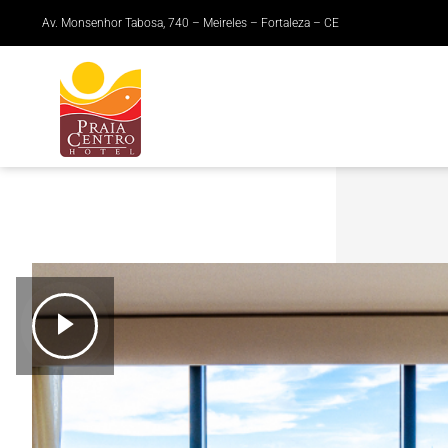
Av. Monsenhor Tabosa, 740 – Meireles – Fortaleza – CE