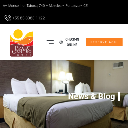
Av. Monsenhor Tabosa, 740 – Meireles – Fortaleza – CE
+55 85 3083-1122
CHECK-IN
RESERVE AQUI
ONLINE
FÁBRICA DE NEGÓCIOS
News & Blog