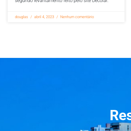
segundo levantamento feito pelo site Decolar.
douglas
abril 4, 2023
Nenhum comentário
Re