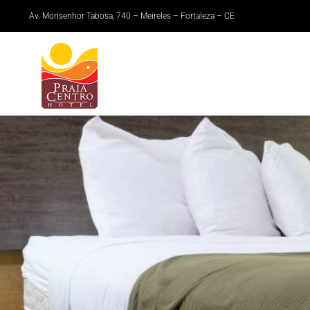
Av. Monsenhor Tabosa, 740 – Meireles – Fortaleza – CE