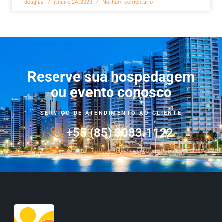
douglas
janeiro 24, 2023
Nenhum comentário
Reserve sua hospedagem
ou evento conosco
SERVIÇO DE ATENDIMENTO AO CLIENTE
+55 (85) 3083.1122